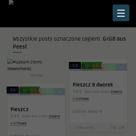
☰
Wszystkie posty oznaczone tagiem:
Grüß aus
Peest
0
PIESZCZ
REKLAMA
Pieszcz B dworek
0
PIESZCZ
0.0
Napisane przez
Sławno
= Schlawe
Pieszcz
Schloss Peest B
0.0
Napisane przez
Sławno
= Schlawe
3 lata temu
0
0