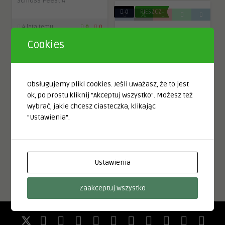
Schloss Peest A
0
PIESZCZ
4 lata temu
0
0
Cookies
Pieszcz koło
0
PIESZCZ
Postomina
0.0
Napisane przez
Sławno
= Schlawe
Pieszcz koło Sławna
Obsługujemy pliki cookies. Jeśli uważasz, że to jest
ok, po prostu kliknij "Akceptuj wszystko". Możesz też
0.0
Napisane przez
Sławno
Gutshaus – Kirche –
wybrać, jakie chcesz ciasteczka, klikając
= Schlawe
Bauernhof
"Ustawienia".
Gutshaus Peest B –
5 lat temu
0
0
Dorfstraße
Ustawienia
6 lat temu
0
0
Zaakceptuj wszystko
0.0
Sławno = Schlawe
Sławno = Schlawe