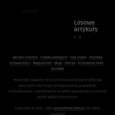
Pieszcz B dworek
Łącko droga wie
0
PIESZCZ
0
ŁĄCKO
Losowe
artykuły
Herder-Institut
-
Indeks kategorii
-
Tag Index
-
Polityka
prywatności
-
Regulamin
-
Skup
-
Oferta
-
Przydatne linki
-
Kontakt
Materiały zawarte na tej stronie pochodzą ze zbiorów
własnych i nie mogą być kopiowane, powielane,
modyfikowane i publikowane w żaden sposób bez pisemnej
zgody właściciela strony.
Copyright © 2019 - 2026
postomino.com.pl
. All rights
reserved.