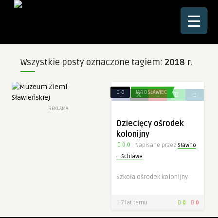
☰
Wszystkie posty oznaczone tagiem:
2018 r.
0
JAROSŁAWIEC
REKLAMA
Dziecięcy ośrodek
kolonijny
0.0
Napisane przez
Sławno
= Schlawe
Szkoła ośrodek kolonijny
7 lat temu
0
0