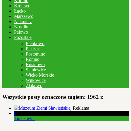
Korlino
Królewo
Łącko
Marszewo
Naćmierz
Nosalin
Pałowo
Pozostałe
Pieńkowo
Pieszcz
Postomino
Ronino
Rusinowo
Staniewice
Wicko Morskie
Wilkowice
Złakowo
Wszystkie posty oznaczone tagiem:
1962 r.
Reklama
0
Jarosławiec