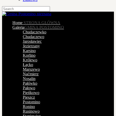
Home
STRONA GŁÓWNA
Galeria
GMINA POSTOMINO
Chudaczewko
Chudaczewo
Jarosławiec
Jezierzany
Karsino
Korlino
Królewo
Łącko
Marszewo
Naćmierz
Nosalin
Pałówko
Pałowo
Pieńkowo
Pieszcz
Postomino
Ronino
Rusinowo
Staniewice