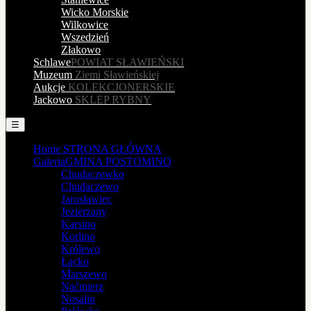
Wicko Morskie
Wilkowice
Wszedzień
Złakowo
Schlawe
POWIAT SŁAWIEŃSKI
Muzeum
Ziemi Sławieńskiej
Aukcje
KOLEKCJONERSKIE
Jackowo
SKLEP RYBNY
☰
Home
STRONA GŁÓWNA
Galeria
GMINA POSTOMINO
Chudaczewko
Chudaczewo
Jarosławiec
Jezierzany
Karsino
Korlino
Królewo
Łącko
Marszewo
Naćmierz
Nosalin