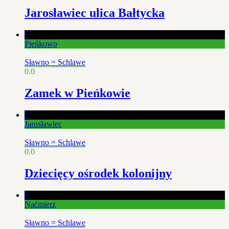
Jarosławiec ulica Bałtycka
0
Pieńkowo
Sławno = Schlawe
0.0
Zamek w Pieńkowie
0
Jarosławiec
Sławno = Schlawe
0.0
Dziecięcy ośrodek kolonijny
0
Naćmierz
Sławno = Schlawe