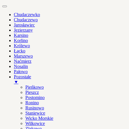
Chudaczewko
Chudaczewo
Jarosławiec
Jezierzany
Karsino
Korlino
Królewo
Łącko
Marszewo
Naćmierz
Nosalin
Pałowo
Pozostałe
▼
Pieńkowo
Pieszcz
Postomino
Ronino
Rusinowo
Staniewice
Wicko Morskie
Wilkowice
Złakowo