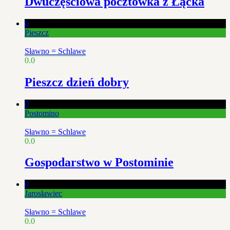
Dwuczęściowa pocztówka z Łącka
0
Pieszcz
Sławno = Schlawe
0.0
Pieszcz dzień dobry
0
Postomino
Sławno = Schlawe
0.0
Gospodarstwo w Postominie
0
Jarosławiec
Sławno = Schlawe
0.0