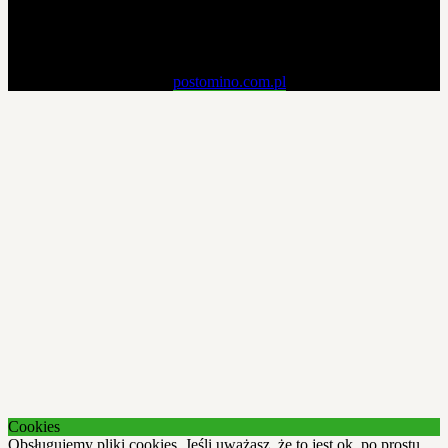
Materiały zawarte na tej stronie pochodzą ze zbiorów własnych i nie
mogą być kopiowane, powielane, modyfikowane i publikowane w
żaden sposób bez pisemnej zgody właściciela strony.
Copyright © 2019 - 2026
postomino.com.pl
. All rights reserved.
Cookies
Obsługujemy pliki cookies. Jeśli uważasz, że to jest ok, po prostu