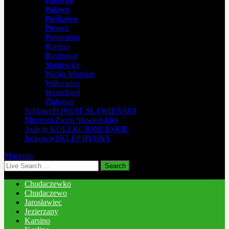
Pałówko
Pałowo
Pieńkowo
Pieszcz
Postomino
Ronino
Rusinowo
Staniewice
Wicko Morskie
Wilkowice
Wszedzień
Złakowo
Schlawe
POWIAT SŁAWIEŃSKI
Muzeum
Ziemi Sławieńskiej
Aukcje
KOLEKCJONERSKIE
Jackowo
SKLEP RYBNY
Muzeum
Chudaczewko
Chudaczewo
Jarosławiec
Jezierzany
Karsino