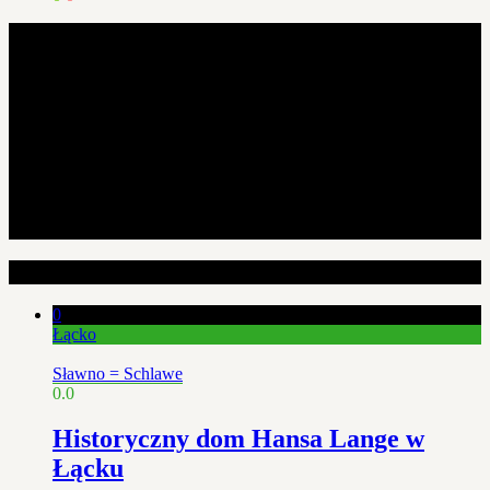
Losowe artykuły
0
Łącko
Sławno = Schlawe
0.0
Historyczny dom Hansa Lange w
Łącku