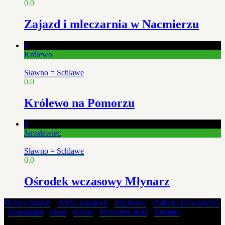
0.0
Zajazd i mleczarnia w Nacmierzu
0
Królewo
Sławno = Schlawe
0.0
Królewo na Pomorzu
0
Jarosławiec
Sławno = Schlawe
0.0
Ośrodek wczasowy Młynarz
Herder-Institut
-
Indeks kategorii
-
Tag Index
-
Polityka prywatności
-
Regulamin
-
Skup
-
Oferta
-
Przydatne linki
-
Kontakt