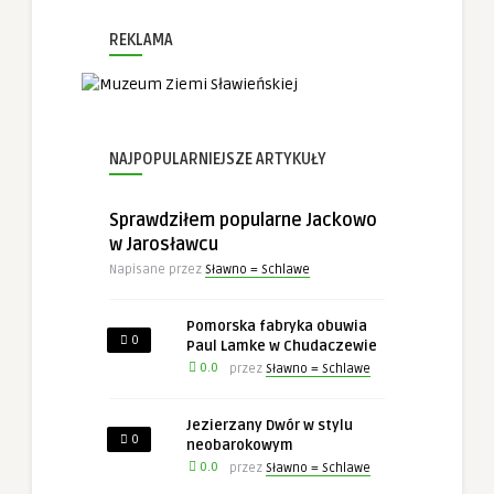
Konieczne
REKLAMA
Te pliki cookie
nie są
opcjonalne. Są
one potrzebne
do
funkcjonowania
strony
NAJPOPULARNIEJSZE ARTYKUŁY
internetowej.
Sprawdziłem popularne Jackowo
w Jarosławcu
Statystyka
Abyśmy mogli
Napisane przez
Sławno = Schlawe
poprawić
funkcjonalność
i strukturę
Pomorska fabryka obuwia
0
strony
Paul Lamke w Chudaczewie
internetowej,
0.0
przez
Sławno = Schlawe
na podstawie
tego, jak
strona jest
Jezierzany Dwór w stylu
używana.
0
neobarokowym
0.0
przez
Sławno = Schlawe