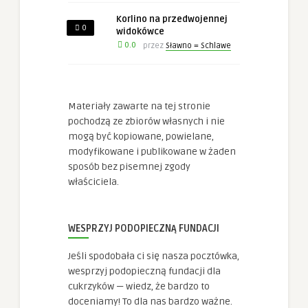
Doświadczenie
Korlino na przedwojennej
Aby nasza
0
widokówce
strona
internetowa
0.0
przez
Sławno = Schlawe
działała jak
najlepiej
podczas twojego
przejścia na nią.
Jeśli odrzucisz te
Materiały zawarte na tej stronie
pliki cookie,
pochodzą ze zbiorów własnych i nie
niektóre funkcje
mogą być kopiowane, powielane,
znikną ze strony
internetowej.
modyfikowane i publikowane w żaden
sposób bez pisemnej zgody
właściciela.
Marketing
Udostępniając
swoje
WESPRZYJ PODOPIECZNĄ FUNDACJI
zainteresowania i
zachowania
podczas
Jeśli spodobała ci się nasza pocztówka,
odwiedzania naszej
wesprzyj podopieczną fundacji dla
strony, zwiększasz
cukrzyków — wiedz, że bardzo to
szansę na
zobaczenie
doceniamy! To dla nas bardzo ważne.