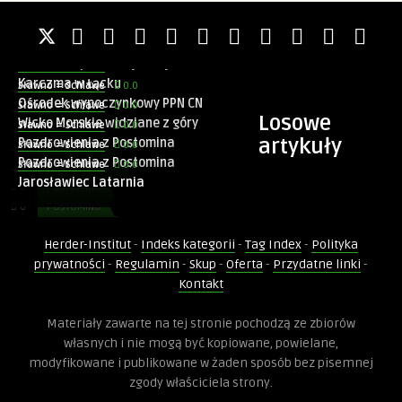
Konieczne
0.0
Sławno = Schlawe
Te pliki cookie
Dom Hansa Lange w Łącku
0.0
Sławno = Schlawe
nie są
Korlino na przedwojennej widokówce
0.0
Sławno = Schlawe
opcjonalne. Są
one potrzebne
Karczma w Łącku
0.0
Sławno = Schlawe
0
ŁĄCKO
do
Ośrodek wypoczynkowy PPN CN
0.0
Sławno = Schlawe
0
KORLINO
funkcjonowania
Losowe
Wicko Morskie widziane z góry
0.0
Sławno = Schlawe
strony
0
ŁĄCKO
artykuły
Pozdrowienia z Postomina
internetowej.
0.0
Sławno = Schlawe
0
JAROSŁAWIEC
Pozdrowienia z Postomina
0.0
Sławno = Schlawe
0
WICKO MORSKIE
Jarosławiec Latarnia
0
POSTOMINO
Statystyka
0
POSTOMINO
Abyśmy mogli
0
JAROSŁAWIEC
poprawić
Herder-Institut
-
Indeks kategorii
-
Tag Index
-
Polityka
0
JAROSŁAWIEC
funkcjonalność
i strukturę
prywatności
-
Regulamin
-
Skup
-
Oferta
-
Przydatne linki
-
strony
Kontakt
internetowej,
na podstawie
0.0
Sławno = Schlawe
Materiały zawarte na tej stronie pochodzą ze zbiorów
tego, jak
Jarosławiec nad morzem bałtyckim
strona jest
własnych i nie mogą być kopiowane, powielane,
używana.
modyfikowane i publikowane w żaden sposób bez pisemnej
zgody właściciela strony.
0
PIEŃKOWO