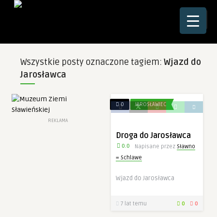
☰
Wszystkie posty oznaczone tagiem:
Wjazd do
Jarosławca
0
JAROSŁAWIEC
REKLAMA
Droga do Jarosławca
0.0
Napisane przez
Sławno
= Schlawe
Wjazd do Jarosławca
7 lat temu
0
0