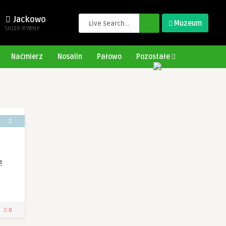
Jackowo
Muzeum
SKLEP RYBNY
Naćmierz
Nosalin
Pałowo
Pozostałe
e
0