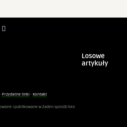
Losowe
artykuły
-
Przydatne linki
-
Kontakt
kowane i publikowane w żaden sposób bez