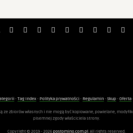
ategorii
-
Tag Index
-
Polityka prywatności
-
Regulamin
-
Skup
-
Oferta
dzą ze zbiorów własnych i nie mogą być kopiowane, powielane, modyfi
pisemnej zgody właściciela strony.
Copyright © 2019 - 2026
postomino.com.pl
. All rights reserved.