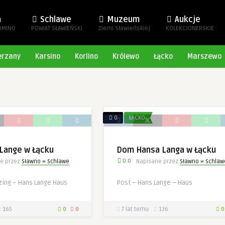
a
Schlawe
Muzeum
Aukcje
OMINO
POWIAT SŁAWIEŃSKI
Ziemi Sławieńskiej
KOLEKCJONERSKIE
erzany
Karsino
Korlino
Królewo
Łącko
Marszewo
u
0
ŁĄCKO
Lange w Łącku
Dom Hansa Langa w Łącku
0.0
e przez
Sławno = Schlawe
Napisane przez
Sławno = Schlaw
zing – Hans Lange Haus
Post – Hans Lange – Haus
165
0
0
7 lat temu
136
0