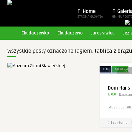
Home
Galeri
STRONA GŁÓWNA
GMINA POST
Chudaczewko
Chudaczewo
Jarosławiec
Jezi
Wszystkie posty oznaczone tagiem:
tablica z brąz
0
ŁĄCKO
Dom Hans 
0.0
Napisan
Gruss aus Lan
1 rok temu