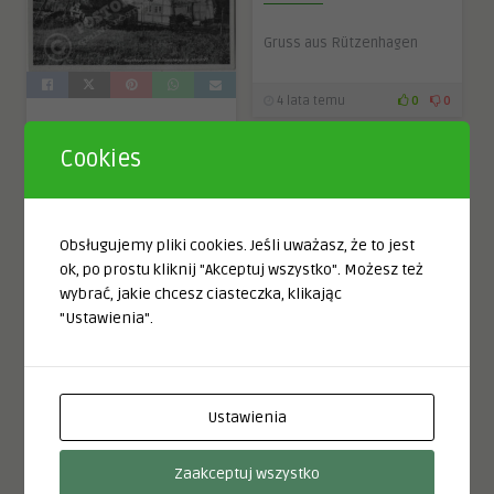
Gruss aus Rützenhagen
4 lata temu
0
0
Chata dymna w
Cookies
Rusinowie
0.0
Napisane przez
Sławno
= Schlawe
Obsługujemy pliki cookies. Jeśli uważasz, że to jest
Chata dymna w Rusinowie
ok, po prostu kliknij "Akceptuj wszystko". Możesz też
koło Jarosławca na
wybrać, jakie chcesz ciasteczka, klikając
Pomorzu. Informacje
"Ustawienia".
dodatkowe Permalink:
https://postomino.com.pl/chata-
dymna-w-rusinowie/ Numer
katalogowy: MZS/443/2019
Ustawienia
[…]
Zaakceptuj wszystko
7 lat temu
0
0