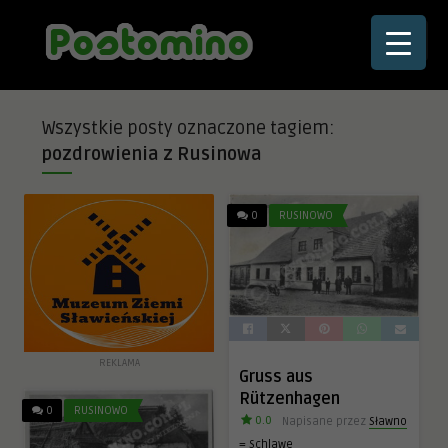
☰
Wszystkie posty oznaczone tagiem:
pozdrowienia z Rusinowa
0
RUSINOWO
REKLAMA
Gruss aus
Rützenhagen
0
RUSINOWO
0.0
Napisane przez
Sławno
= Schlawe