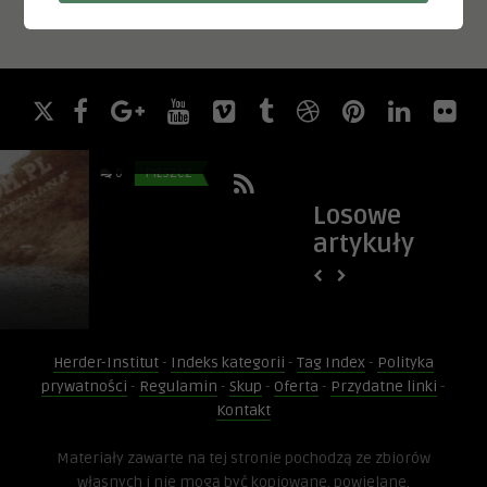
0.0
Sławno = Schlawe
Pieszcz dzień dobry
0
PIESZCZ
0
JAROSŁAWIEC
Losowe
artykuły
Sławno = Schlawe
Droga do Jaros
Herder-Institut
-
Indeks kategorii
-
Tag Index
-
Polityka
prywatności
-
Regulamin
-
Skup
-
Oferta
-
Przydatne linki
-
Kontakt
Materiały zawarte na tej stronie pochodzą ze zbiorów
własnych i nie mogą być kopiowane, powielane,