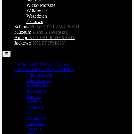
Wicko Morskie
Wilkowice
Wszedzień
Złakowo
Schlawe
POWIAT SŁAWIEŃSKI
Muzeum
Ziemi Sławieńskiej
Aukcje
KOLEKCJONERSKIE
Jackowo
SKLEP RYBNY
☰
Home
STRONA GŁÓWNA
Galeria
GMINA POSTOMINO
Chudaczewko
Chudaczewo
Jarosławiec
Jezierzany
Karsino
Korlino
Królewo
Łącko
Marszewo
Naćmierz
Nosalin