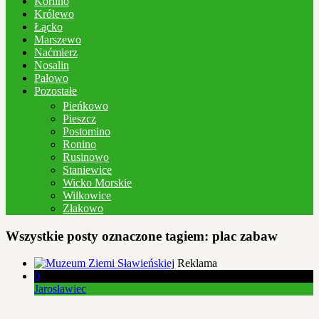
Korlino
Królewo
Łącko
Marszewo
Naćmierz
Nosalin
Pałowo
Pozostałe
Pieńkowo
Pieszcz
Postomino
Ronino
Rusinowo
Staniewice
Wicko Morskie
Wilkowice
Złakowo
Wszystkie posty oznaczone tagiem:
plac zabaw
Reklama
0
Jarosławiec