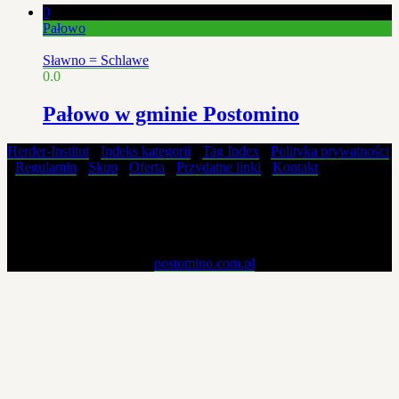
0
Pałowo
Sławno = Schlawe
0.0
Pałowo w gminie Postomino
Herder-Institut
-
Indeks kategorii
-
Tag Index
-
Polityka prywatności
-
Regulamin
-
Skup
-
Oferta
-
Przydatne linki
-
Kontakt
Materiały zawarte na tej stronie pochodzą ze zbiorów własnych i nie
mogą być kopiowane, powielane, modyfikowane i publikowane w
żaden sposób bez pisemnej zgody właściciela strony.
Copyright © 2019 - 2026
postomino.com.pl
. All rights reserved.