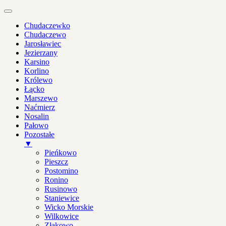
Chudaczewko
Chudaczewo
Jarosławiec
Jezierzany
Karsino
Korlino
Królewo
Łącko
Marszewo
Naćmierz
Nosalin
Pałowo
Pozostałe
▼
Pieńkowo
Pieszcz
Postomino
Ronino
Rusinowo
Staniewice
Wicko Morskie
Wilkowice
Złakowo