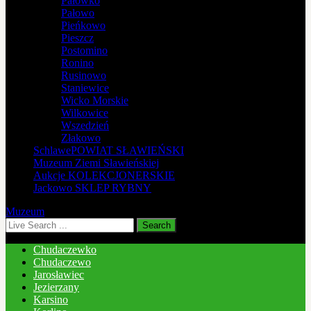
Pałówko
Pałowo
Pieńkowo
Pieszcz
Postomino
Ronino
Rusinowo
Staniewice
Wicko Morskie
Wilkowice
Wszedzień
Złakowo
Schlawe
POWIAT SŁAWIEŃSKI
Muzeum
Ziemi Sławieńskiej
Aukcje
KOLEKCJONERSKIE
Jackowo
SKLEP RYBNY
Muzeum
Chudaczewko
Chudaczewo
Jarosławiec
Jezierzany
Karsino