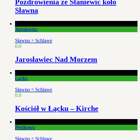
Pozdrowienia ze Staniewic koło
Sławna
0
Jarosławiec
Sławno = Schlawe
0.0
Jarosławiec Nad Morzem
0
Łącko
Sławno = Schlawe
0.0
Kościół w Łącku – Kirche
0
Pieńkowo
Sławno = Schlawe