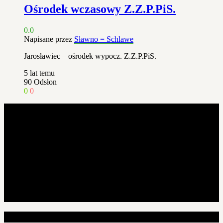
Ośrodek wczasowy Z.Z.P.PiS.
0.0
Napisane przez
Sławno = Schlawe
Jarosławiec – ośrodek wypocz. Z.Z.P.PiS.
5 lat temu
90
Odsłon
0
0
Losowe artykuły