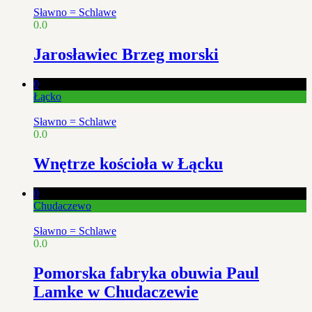
Sławno = Schlawe
0.0
Jarosławiec Brzeg morski
0
Łącko
Sławno = Schlawe
0.0
Wnętrze kościoła w Łącku
0
Chudaczewo
Sławno = Schlawe
0.0
Pomorska fabryka obuwia Paul
Lamke w Chudaczewie