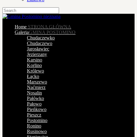
Home
STRONA GŁÓWNA
Galeria
GMINA POSTOMINO
Chudaczewko
Chudaczewo
Jarosławiec
Jezierzany
Karsino
Korlino
Królewo
Łącko
Marszewo
Naćmierz
Nosalin
Pałówko
Pałowo
Pieńkowo
Pieszcz
Postomino
Ronino
Rusinowo
Staniewice