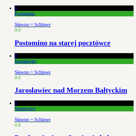
0
Postomino
Sławno = Schlawe
0.0
Postomino na starej pocztówce
0
Jarosławiec
Sławno = Schlawe
0.0
Jarosławiec nad Morzem Bałtyckim
0
Staniewice
Sławno = Schlawe
0.0