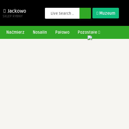
Jackowo
Muzeum
SKLEP RYBNY
Naćmierz
Nosalin
Pałowo
Pozostałe