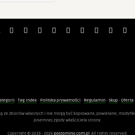
ategorii
-
Tag Index
-
Polityka prywatności
-
Regulamin
-
Skup
-
Oferta
dzą ze zbiorów własnych i nie mogą być kopiowane, powielane, modyfi
pisemnej zgody właściciela strony.
Copyright © 2019 - 2026
postomino.com.pl
. All rights reserved.