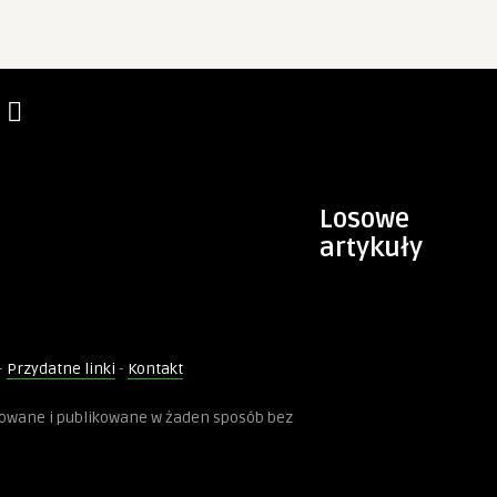
Losowe
artykuły
-
Przydatne linki
-
Kontakt
kowane i publikowane w żaden sposób bez