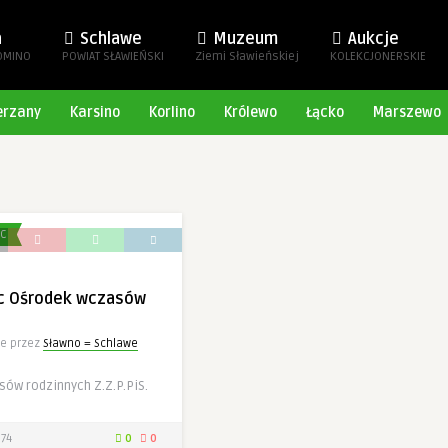
a
Schlawe
Muzeum
Aukcje
OMINO
POWIAT SŁAWIEŃSKI
Ziemi Sławieńskiej
KOLEKCJONERSKIE
erzany
Karsino
Korlino
Królewo
Łącko
Marszewo
EC
ec Ośrodek wczasów
e przez
Sławno = Schlawe
ów rodzinnych Z.Z.P.PiS.
74
0
0