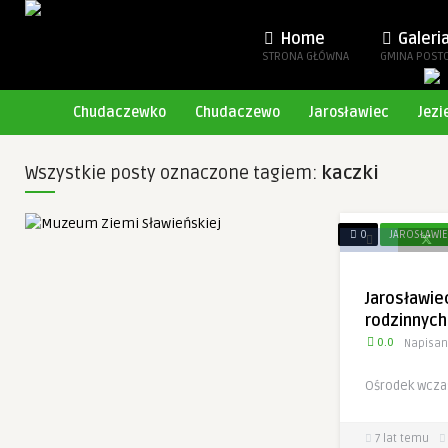
Home
Galeri
STRONA GŁÓWNA
GMINA POST
Chudaczewko
Chudaczewo
Jarosławiec
Jezi
Wszystkie posty oznaczone tagiem:
kaczki
0
JAROSŁAWI
Jarosławi
rodzinnych
0.0
Napisan
Ośrodek wczas
7 lat temu